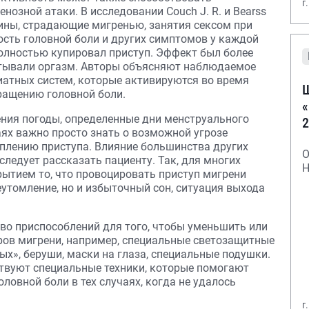
г
зной атаки. В исследовании Couch J. R. и Bearss
щины, страдающие мигренью, занятия сексом при
сть головной боли и других симптомов у каждой
полностью купировал приступ. Эффект был более
тывали оргазм. Авторы объясняют наблюдаемое
атных систем, которые активируются во время
Ш
ращению головной боли.
«
ения погоды, определенные дни менструального
2
аях важно просто знать о возможной угрозе
уплению приступа. Влияние большинства других
О
следует рассказать пациенту. Так, для многих
Н
ытием то, что провоцировать приступ мигрени
еутомление, но и избыточный сон, ситуация выхода
во приспособлений для того, чтобы уменьшить или
ов мигрени, например, специальные светозащитные
ых», беруши, маски на глаза, специальные подушки.
твуют специальные техники, которые помогают
ловной боли в тех случаях, когда не удалось
г