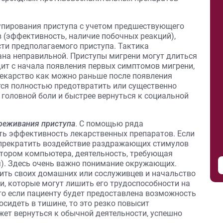
упирования приступа с учетом предшествующего
 (эффективность, наличие побочных реакций),
сти предполагаемого приступа. Тактика
на неправильной. Приступы мигрени могут длиться
дит с начала появления первых симптомов мигрени,
 лекарство как можно раньше после появления
тся полностью предотвратить или существенно
головной боли и быстрее вернуться к социальной
реживания приступа
. С помощью ряда
ть эффективность лекарственных препаратов. Если
 прекратить воздействие раздражающих стимулов
нитором компьютера, деятельность, требующая
). Здесь очень важно понимание окружающих.
ить своих домашних или сослуживцев и начальство
ни, которые могут лишить его трудоспособности на
что если пациенту будет предоставлена возможность
осидеть в тишине, то это резко повысит
ожет вернуться к обычной деятельности, успешно