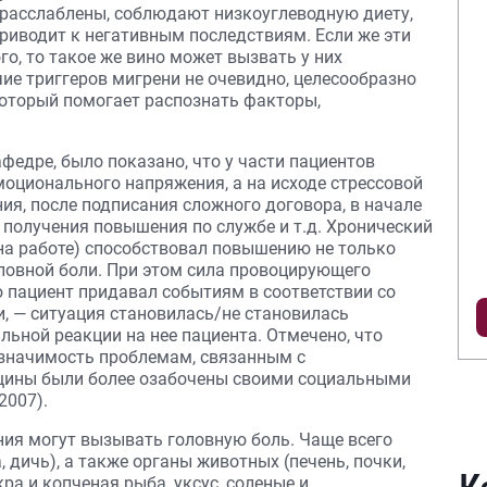
 расслаблены, соблюдают низкоуглеводную диету,
приводит к негативным последствиям. Если же эти
о, то такое же вино может вызвать у них
ие триггеров мигрени не очевидно, целесообразно
который помогает распознать факторы,
федре, было показано, что у части пациентов
моционального напряжения, а на исходе стрессовой
ния, после подписания сложного договора, в начале
е получения повышения по службе и т.д. Хронический
 на работе) способствовал повышению не только
оловной боли. При этом сила провоцирующего
ю пациент придавал событиям в соответствии со
, — ситуация становилась/не становилась
льной реакции на нее пациента. Отмечено, что
значимость проблемам, связанным с
щины были более озабочены своими социальными
2007).
ия могут вызывать головную боль. Чаще всего
 дичь), а также органы животных (печень, почки,
икра и копченая рыба, уксус, соленые и