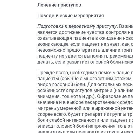
Лечение приступов
Поведенческие мероприятия
Подготовка к вероятному приступу
.
Важны
является достижение чувства контроля на
охватывающая пациента в ожидании новог
возникающее, если пациент не знает, как 
невозможно предотвратить влияние тригг
пациенту не удается выполнять рекоменда
делать, если развитие головной боли неиз
Прежде всего, необходимо помочь пациен
пациенты (обычно с многолетним стажем 
видов головной боли. Для остальных вес
особенностях приступов мигрени (наличие
внимания, тошнота и др.). Образование п
значение и в выборе лекарственных средс
мигрень умеренной или выраженной интенс
скорее всего, будет препарат из группы т
боли слабой интенсивности или пациент по
эпизод головной боли напряжения, то в э
анальгетика или препарата из группы не