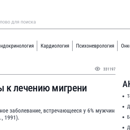
ндокринология
Кардиология
Психоневрология
Онк
331197
А
 к лечению мигрени
Т
Д
ное заболевание, встречающееся у 6% мужчин
, 1991).
Б
Д