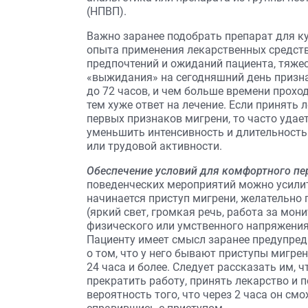
(НПВП).
Важно заранее подобрать препарат для к
опыта применения лекарственных средств
предпочтений и ожиданий пациента, тяже
«выжидания» на сегодняшний день призна
до 72 часов, и чем больше времени прохо
тем хуже ответ на лечение. Если принять
первых признаков мигрени, то часто удае
уменьшить интенсивность и длительность 
или трудовой активности.
Обеспечение условий для комфортного пе
поведенческих мероприятий можно усили
начинается приступ мигрени, желательно
(яркий свет, громкая речь, работа за мо
физического или умственного напряжения
Пациенту имеет смысл заранее предупред
о том, что у него бывают приступы мигре
24 часа и более. Следует рассказать им, 
прекратить работу, принять лекарство и п
вероятность того, что через 2 часа он см