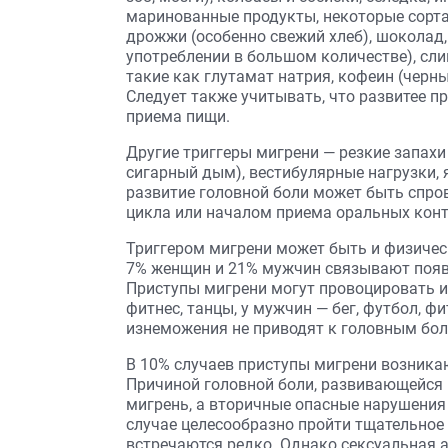
маринованные продукты, некоторые сорта 
дрожжи (особенно свежий хлеб), шоколад,
употреблении в большом количестве), слив
такие как глутамат натрия, кофеин (черны
Следует также учитывать, что развитее п
приема пищи.
Другие триггеры мигрени — резкие запахи
сигарный дым), вестибулярные нагрузки, я
развитие головной боли может быть спр
цикла или началом приема оральных конт
Триггером мигрени может быть и физичес
7% женщин и 21% мужчин связывают появл
Приступы мигрени могут провоцировать 
фитнес, танцы, у мужчин — бег, футбол, ф
изнеможения не приводят к головным бол
В 10% случаев приступы мигрени возникают
Причиной головной боли, развивающейся 
мигрень, а вторичные опасные нарушения 
случае целесообразно пройти тщательное
встречаются редко. Однако сексуальная 