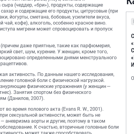
К
сыра (чеддер, «бри»), продукты, содержащие
 сахар и содержащие его продукты, цитрусовые (при
ки, йогурты, сметана, бобовые, усилители вкуса,
й чай, кофе), алкоголь, особенно красное вино.
риступа мигрени может спровоцировать и пропуск
С
 (причем даже приятные, такие как парфюмерия,
С
ркий свет, шум, курение. У женщин, кроме того,
овоцировано определенными днями менструального
рацептивов.
кая активность. По данным нашего исследования,
О
ение головной боли с физической нагрузкой.
изнуряющие физические упражнения (у женщин —
итнес). Занятия спортом без физического
ям (Данилов, 2007).
 во время полового акта (Evans R. W., 2001).
при сексуальной активности, может быть не
— аневризма аорты и другие, поэтому в таком
 обследование. К счастью, вторичные головные боли
активность может также способствовать