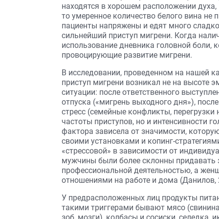
находятся в хорошем расположении духа,
то умеренное количество белого вина не 
пациенты напряжены и едят много сладког
сильнейший приступ мигрени. Когда налич
использование дневника головной боли, 
провоцирующие развитие мигрени.
В исследовании, проведенном на нашей ка
приступ мигрени возникал не на высоте э
ситуации: после ответственного выступле
отпуска («мигрень выходного дня»), посл
стресс (семейные конфликты, перегрузки
частоты приступов, но и интенсивности г
фактора зависела от значимости, котору
своими установками и копинг-стратегиями
«стрессовой» в зависимости от индивидуа
мужчины были более склонны придавать 
профессиональной деятельностью, а жен
отношениями на работе и дома (Данилов, 
У предрасположенных лиц продукты питан
такими триггерами бывают мясо (свинина,
зоб, мозги), колбасы и сосиски, селедка, 