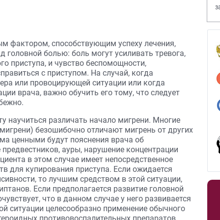
з
В
м фактором, способствующим успеху лечения,
д головной болью: боль могут усиливать тревога,
о приступа, и чувство беспомощности,
справиться с приступом. На случай, когда
ера или провоцирующей ситуации или когда
ции врача, важно обучить его тому, что следует
бежно.
ту научиться различать начало мигрени. Многие
мигрени) безошибочно отличают мигрень от других
ьма ценными будут пояснения врача об
 предвестников, ауры, нарушение концентрации
ациента в этом случае имеет непосредственное
тв для купирования приступа. Если ожидается
ивности, то лучшим средством в этой ситуации,
риптанов. Если предполагается развитие головной
чувствует, что в данном случае у него развивается
той ситуации целесообразно применение обычного
стероидных противовоспалительных препаратов