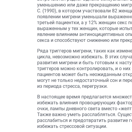
уменьшению или даже прекращению мигрено
C. (1990), в котором участвовали 82 жен
появлении мигрени уменьшали выраженно
третьей пациентки, а у 12% женщин секс 
выраженным у тех женщин, которые испы
явление влиянием антиноцицептивных опи
секса и способствуют снижению или прек
Ряда триггеров мигрени, таких как измен
цикла, невозможно избежать. В этих случ
развития мигрени и быть готовым к наст
триггеров можно контролировать, и о них 
пациентов может быть неожиданным откр
могут не только недостаточный сон и пер
из периода стресса, перегрузки.
В настоящее время предлагается множест
избежать влияния провоцирующих фактор
очки, лампы дневного света вместо «желт
Также важно уметь расслабляться. Сущес
расслабиться и предотвратить развитие го
избежать стрессовой ситуации.