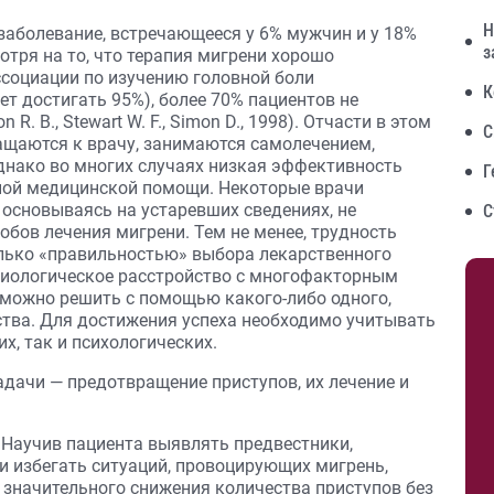
Н
заболевание, встречающееся у 6% мужчин и у 18%
з
смотря на то, что терапия мигрени хорошо
социации по изучению головной боли
К
т достигать 95%), более 70% пациентов не
R. B., Stewart W. F., Simon D., 1998). Отчасти в этом
С
ащаются к врачу, занимаются самолечением,
днако во многих случаях низкая эффективность
Г
ной медицинской помощи. Некоторые врачи
 основываясь на устаревших сведениях, не
С
бов лечения мигрени. Тем не менее, трудность
олько «правильностью» выбора лекарственного
биологическое расстройство с многофакторным
зможно решить с помощью какого-либо одного,
ства. Для достижения успеха необходимо учитывать
х, так и психологических.
дачи — предотвращение приступов, их лечение и
. Научив пациента выявлять предвестники,
и избегать ситуаций, провоцирующих мигрень,
значительного снижения количества приступов без