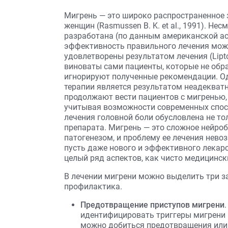
Мигрень — это широко распространенное 
женщин (Rasmussen B. K. et al., 1991). Не
разработана (по данным американской ас
эффективность правильного лечения може
удовлетворены результатом лечения (Lipton 
виноваты сами пациенты, которые не обр
игнорируют полученные рекомендации. О
терапии является результатом неадекват
продолжают вести пациентов с мигренью,
учитывая возможности современных спосо
лечения головной боли обусловлена не т
препарата. Мигрень — это сложное нейро
патогенезом, и проблему ее лечения нево
пусть даже нового и эффективного лекар
целый ряд аспектов, как чисто медицински
В лечении мигрени можно выделить три за
профилактика.
Предотвращение приступов мигрени
идентифицировать триггеры мигрени 
можно добиться предотвращения или 