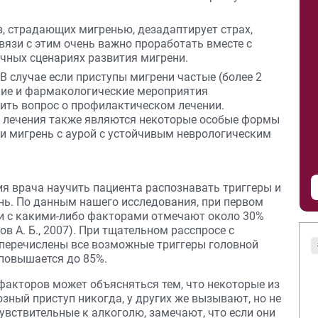
в, страдающих мигренью, дезадаптирует страх,
вязи с этим очень важно проработать вместе с
чных сценариях развития мигрени.
 В случае если приступы мигрени частые (более 2
ские и фармакологические мероприятия
ить вопрос о профилактическом лечении.
 лечения также являются некоторые особые формы
ли мигрень с аурой с устойчивым неврологическим
ия врача научить пациента распознавать триггеры и
нь. По данным нашего исследования, при первом
ли с какими-либо факторами отмечают около 30%
 А. Б., 2007). При тщательном расспросе с
перечислены все возможные триггеры головной
 повышается до 85%.
акторов может объясняться тем, что некоторые из
зный приступ никогда, у других же вызывают, но не
чувствительные к алкоголю, замечают, что если они