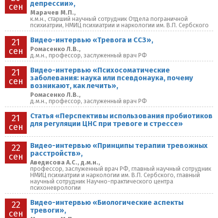
депрессии»,
сен
Марачев М.П.,
к.м.н., старший научный сотрудник Отдела пограничной
психиатрии, НМИЦ психиатрии и наркологии им. В.П. Сербского
Видео-интервью «Тревога и ССЗ»,
21
Ромасенко Л.В.,
сен
д.м.н., профессор, заслуженный врач РФ
Видео-интервью «Психосоматические
21
заболевания: наука или псевдонаука, почему
сен
возникают, как лечить»,
Ромасенко Л.В.,
д.м.н., профессор, заслуженный врач РФ
Статья «Перспективы использования пробиотиков
21
для регуляции ЦНС при тревоге и стрессе»
сен
Видео-интервью «Принципы терапии тревожных
22
расстройств»,
сен
Аведисова А.С., д.м.н.,
профессор, заслуженный врач РФ, главный научный сотрудник
НМИЦ психиатрии и наркологии им. В.П. Сербского, главный
научный сотрудник Научно-практического центра
психоневрологии
Видео-интервью «Биологические аспекты
22
тревоги»,
сен