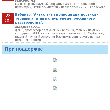
Марачев М.П.,
к.м.н., старший научный сотрудник Отдела пограничной
психиатрии, НМИЦ психиатрии и наркологии им. В.П. Сербского
Вебинар: “Актуальные вопросы диагностики и
22
терапии апатии в структуре депрессивного
сен
расстройства”,
Аведисова А.С.,
д.м.н., профессор, заслуженный врач РФ, главный научный
сотрудник НМИЦ психиатрии и наркологии им. В.П. Сербского,
главный научный сотрудник Научно-практического центра
психоневрологии
При поддержке