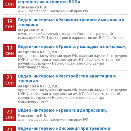
и депрессии на приёме ВОП»
сен
Ромасенко Л.В.,
д.м.н., профессор, заслуженный врач РФ
Видео-интервью «Различия тревоги у мужчин и у
19
женщин»
сен
Марачев М.П.,
к.м.н., старший научный сотрудник Отдела пограничной
психиатрии НМИЦ психиатрии и наркологии им. В.П. Сербского
Видео-интервью «Тревога у молодых и пожилых»,
19
Аведисова А.С.,
д.м.н.,
сен
профессор, заслуженный врач РФ, главный научный сотрудник
НМИЦ психиатрии и наркологии им. В.П. Сербского, главный
научный сотрудник Научно-практического центра
психоневрологии
Видео-интервью «Расстройства адаптации и
20
тревога»,
сен
Аведисова А.С.,
д.м.н.,
профессор, заслуженный врач РФ, главный научный сотрудник
НМИЦ психиатрии и наркологии им. В.П. Сербского, главный
научный сотрудник Научно-практического центра
психоневрологии
Видео-интервью «Тревога и депрессия»,
20
Ромасенко Л.В.,
сен
д.м.н., профессор, заслуженный врач РФ
Видео-интервью «Инсомния при тревоге и
20