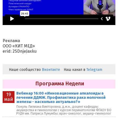
Реклама
ООО «КИТ МЕД»
erid: 2SDnjeJaxku
Наше сообщество
Вконтакте
Наш канал в
Telegram
Программа Недели
Вебинар 16:00 «Инновационные алкалоиды в
19
лечении ДДМЖ. Профилактика рака молочной
май
железы - насколько актуально?»
Покуль Лилиана Викторовна, д.м.н., доцент кафедры
акушерства и гинекологии с курсом перинатологии ФГАОУ ВО
РУДН им. Патриса Лумумбы; врач-онколог, акушер-гинеколог