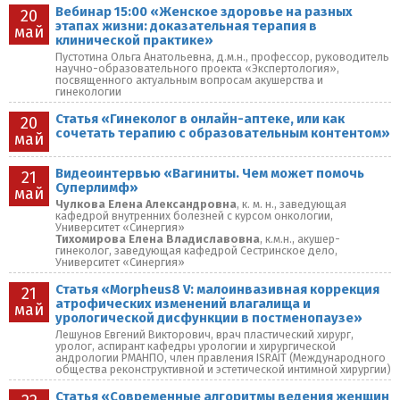
Вебинар 15:00 «Женское здоровье на разных
20
этапах жизни: доказательная терапия в
май
клинической практике»
Пустотина Ольга Анатольевна, д.м.н., профессор, руководитель
научно-образовательного проекта «Экспертология»,
посвященного актуальным вопросам акушерства и
гинекологии
Статья «Гинеколог в онлайн-аптеке, или как
20
сочетать терапию с образовательным контентом»
май
Видеоинтервью «Вагиниты. Чем может помочь
21
Суперлимф»
май
Чулкова Елена Александровна
, к. м. н., заведующая
кафедрой внутренних болезней с курсом онкологии,
Университет «Синергия»
Тихомирова Елена Владиславовна
, к.м.н., акушер-
гинеколог, заведующая кафедрой Сестринское дело,
Университет «Синергия»
Статья «Morpheus8 V: малоинвазивная коррекция
21
атрофических изменений влагалища и
май
урологической дисфункции в постменопаузе»
Лешунов Евгений Викторович, врач пластический хирург,
уролог, аспирант кафедры урологии и хирургической
андрологии РМАНПО, член правления ISRAIT (Международного
общества реконструктивной и эстетической интимной хирургии)
Статья «Современные алгоритмы ведения женщин