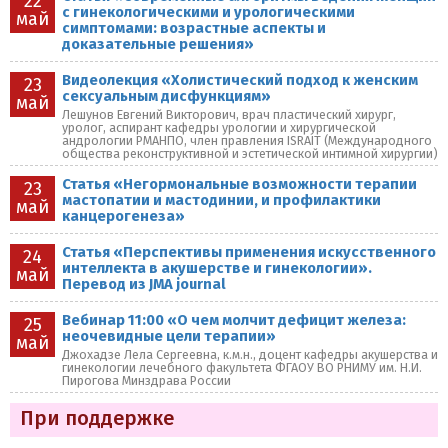
22
с гинекологическими и урологическими
май
симптомами: возрастные аспекты и
доказательные решения»
Видеолекция «Холистический подход к женским
23
сексуальным дисфункциям»
май
Лешунов Евгений Викторович, врач пластический хирург,
уролог, аспирант кафедры урологии и хирургической
андрологии РМАНПО, член правления ISRAIT (Международного
общества реконструктивной и эстетической интимной хирургии)
Статья «Негормональные возможности терапии
23
мастопатии и мастодинии, и профилактики
май
канцерогенеза»
Статья «Перспективы применения искусственного
24
интеллекта в акушерстве и гинекологии».
май
Перевод из JMA journal
Вебинар 11:00 «О чем молчит дефицит железа:
25
неочевидные цели терапии»
май
Джохадзе Лела Сергеевна, к.м.н., доцент кафедры акушерства и
гинекологии лечебного факультета ФГАОУ ВО РНИМУ им. Н.И.
Пирогова Минздрава России
При поддержке