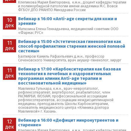
Клепикова Мария Викторовна, к.м.н., доцент кафедры терапии
и полиморбидной патологии имени академика М.С. Вовси
ФГБОУ ДПО РМАНПО Минздрава России
Вебинар в 16:00 «Anti-age секреты для кожи и
10
зрения»
дек
Матюхина Елена Геннадьевна, медицинский советник ООО
«Фармас РУС»
Вебинар в 15:00 «Эстетическая гинекология как
11
способ профилактики старения женской половой
дек
системы»
Бахтияров Камиль Рафаэльевич д.м.н., профессор
Сеченовского Университета, врач акушер-гинеколог, хирург
Вебинар в 17:00 «Карбокситерапия как базовая
11
технология в лечебных и оздоровительных
дек
программах клиник Anti-age терапии и
восстановительной медицины»
Мавлиева Гульнара, к.м.н., врач-невропатолог,
рефлексотерапевт, вертебролог, реабилитолог, член
РАСМИРБИ, WOSIAM, профессиональной ассоциации
рефлексотерапевтов, ассоциации междисциплинарной
медицины, преподаватель Школы Карбокситерапии,
основатель медицинского центра «Клиника доктора
Мавлиевой» г. Казань.
Вебинар в 16:00 «Дефицит микронутриентов и
12
старение»
дек
Клепикова Мария Викторовна, к.м.н., доцент кафедры терапии