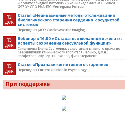
и полиморбидной патологии имени академика М.С. Вовси
ФГБОУ ДПО РМАНПО Минздрава России
Статья «Неинвазивные методы отслеживания
12
биологического старения сердечно-сосудистой
дек
системы»
Перевод из JACC: Cardiovascular Imaging
Вебинар в 16:00 «Оставаться желанной и желать:
13
аспекты сохранения сексуальной функции»
дек
Силантьева Елена Сергеевна, заместитель главного врача по
реабилитации клинического госпиталя Лапино, д.м.н.,
профессор, акушер-гинеколог, физиотерапевт
Статья «Признаки когнитивного старения»
13
Перевод из Current Opinion in Psychology
дек
При поддержке