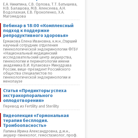
Е.А. Никитина, С.В. Орлова, Т.Т. Батышева,
Н.В. Балашова, М.В. Алексеева, А.Н.
Водолазкая, Е.В. Прокопенко, Х.А.
Магомедова
Вебинар в 18:00 «Комплексный
подход к поддержке
репродуктивного здоровья»
Ермакова Елена Ивановна, к.м.н.,Старший
научный сотрудник отделения
гинекологической эндокринологии ФГБУ
«Национальный медицинский
исследовательский центр акушерства,
гинекологии и перинатологии имени
академика В.И. Кулакова» Минздрава
России, вице-президент Российского
общества специалистов по
гинекологической эндокринологии и
менопаузе
Статья «Предикторы успеха
экстракорпорального
оплодотворения»
Перевод из Fertility and Sterility
Видеолекция «Гормональная
терапия бесплодия.
Тромбоопасность»
Лапина Ирина Александровна, д.м.н.,
акушер-гинеколог, гемостазиолог, проф.