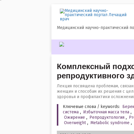
`
Медицинский научно-практический п
Комплексный подхо
репродуктивного з
Лекция посвящена проблемам, связан
женщин и способам их решения с цел
здоровья и профилактики осложнени
Ключевые слова / keywords:
Бере
система
,
Избыточная масса тела
,
Ожирение
,
Репродуктология
,
Pr
Overweight
,
Metabolic syndrome
,