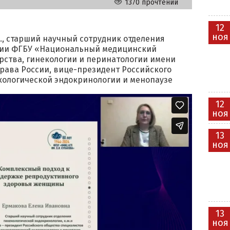
1370 прочтений
12
ноя
н., старший научный сотрудник отделения
гии ФГБУ «Национальный медицинский
рства, гинекологии и перинатологии имени
рава России, вице-президент Российского
кологической эндокринологии и менопаузе
12
ноя
13
ноя
13
ноя