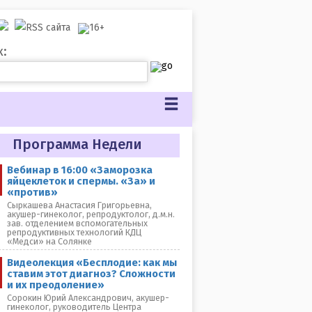
к:
Программа Недели
Вебинар в 16:00 «Заморозка
яйцеклеток и спермы. «За» и
«против»
Сыркашева Анастасия Григорьевна,
акушер-гинеколог, репродуктолог, д.м.н.
зав. отделением вспомогательных
репродуктивных технологий КДЦ
«Медси» на Солянке
Видеолекция «Бесплодие: как мы
ставим этот диагноз? Сложности
и их преодоление»
Сорокин Юрий Александрович, акушер-
гинеколог, руководитель Центра