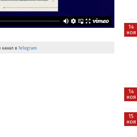
14
ноя
 канал в
Telegram
14
ноя
15
ноя