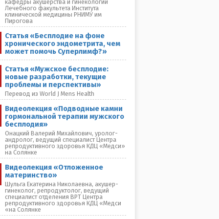
кафедры акушерства и гинекологии
Лечебного факультета Института
клинической медицины РНИМУ им
Пирогова
Статья «Бесплодие на фоне
хронического эндометрита, чем
может помочь Суперлимф?»
Статья «Мужское бесплодие:
новые разработки, текущие
проблемы и перспективы»
Перевод из World J Mens Health
Видеолекция «Подводные камни
гормональной терапии мужского
бесплодия»
Онацкий Валерий Михайлович, уролог-
андролог, ведущий специалист Центра
репродуктивного здоровья КДЦ «Медси»
на Солянке
Видеолекция «Отложенное
материнство»
Шульга Екатерина Николаевна, акушер-
гинеколог, репродуктолог, ведущий
специалист отделения ВРТ Центра
репродуктивного здоровья КДЦ «Медси
«на Солянке