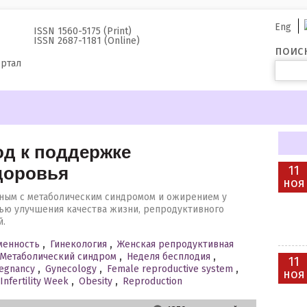
Eng
ISSN 1560-5175 (Print)
ISSN 2687-1181 (Online)
поис
ортал
д к поддержке
доровья
11
ноя
ным с метаболическим синдромом и ожирением у
ью улучшения качества жизни, репродуктивного
й.
менность
,
Гинекология
,
Женская репродуктивная
Метаболический синдром
,
Неделя бесплодия
,
11
egnancy
,
Gynecology
,
Female reproductive system
,
ноя
Infertility Week
,
Obesity
,
Reproduction