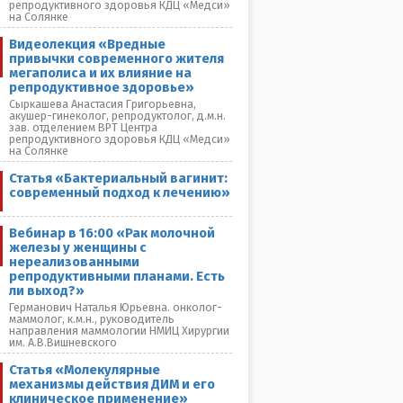
репродуктивного здоровья КДЦ «Медси»
на Солянке
Видеолекция «Вредные
привычки современного жителя
мегаполиса и их влияние на
репродуктивное здоровье»
Сыркашева Анастасия Григорьевна,
акушер-гинеколог, репродуктолог, д.м.н.
зав. отделением ВРТ Центра
репродуктивного здоровья КДЦ «Медси»
на Солянке
Статья «Бактериальный вагинит:
современный подход к лечению»
Вебинар в 16:00 «Рак молочной
железы у женщины с
нереализованными
репродуктивными планами. Есть
ли выход?»
Германович Наталья Юрьевна. онколог-
маммолог, к.м.н., руководитель
направления маммологии НМИЦ Хирургии
им. А.В.Вишневского
Статья «Молекулярные
механизмы действия ДИМ и его
клиническое применение»