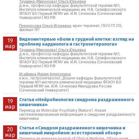
Трушина (Миронова) Ольга Юрьевна
д.м.н., профессор кафедры факультетской терапии №1,
Института клинической медицины им. Н.В. Склифосовского
ФГАОУ ВО Первый МГМУ им. И.М. Сеченова (Сеченовский
Университет) МЗ РФ
Перекосова Ольга Игоревна,
врач-терапевт, ГБУЗ ГП 212,
филиал 197
Видеоинтервью «Боли в грудной клетке: взгляд на
19
проблему кардиолога и гастроэнтеролога»
мар
Трушина (Миронова) Ольга Юрьевна
д.м.н., профессор кафедры факультетской терапии №1,
Института клинической медицины им. Н.В. Склифосовского
ФГАОУ ВО Первый МГМУ им. И.М. Сеченова (Сеченовский
Университет) МЗ РФ
Исайкина Мария Алексеевна
к.м.н., гастроэнтеролог, Доцент кафедры факультетской
терапии №1 института клинической медицины ФГАОУ ВО
Первый МГМУ им. И.М. Сеченова Минздрава России
(Сеченовский Университет)
Статья «Нейробиология синдрома раздраженного
19
кишечника»
мар
Перевод из Molecular Psychiatry (Nature). Новая
систематизированная информация о синдроме раздраженного
кишечника
Статья «Синдром раздраженного кишечника и
20
кишечный микробиом: всесторонний обзор»
мар
Перевод из журнала Journal of Clinical Medicine. Обзор роли