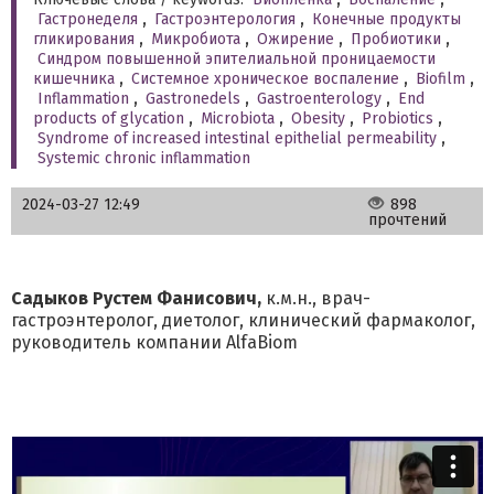
Гастронеделя
,
Гастроэнтерология
,
Конечные продукты
гликирования
,
Микробиота
,
Ожирение
,
Пробиотики
,
Синдром повышенной эпителиальной проницаемости
кишечника
,
Системное хроническое воспаление
,
Biofilm
,
Inflammation
,
Gastronedels
,
Gastroenterology
,
End
products of glycation
,
Microbiota
,
Obesity
,
Probiotics
,
Syndrome of increased intestinal epithelial permeability
,
Systemic chronic inflammation
2024-03-27 12:49
898
прочтений
Садыков Рустем Фанисович,
к.м.н., врач-
гастроэнтеролог, диетолог, клинический фармаколог,
руководитель компании AlfaBiom