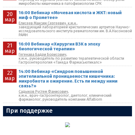
микробиоты кишечника в патофизиологии СРК
16:00 Вебинар «Мочевая кислота и ЖКТ: новый
20
миф о Прометее»
мар
Елисеев Максим Сергеевич, к.м.н.,
заведующий лабораторией кристаллических артритов Научно-
исследовательского института ревматологии им. В.А.Насоновой
РАМН
16:00 Вебинар «Хирургия ВЗК в эпоху
21
биологической терапии»
мар
Гегенава Бадри Борисович,
к.м.н., руководитель по развитию терапевтической области
Гастроэнтерология «Такеда Фармасьютикалс»
14:00 Вебинар «Синдром повышенной
22
эпителиальной проницаемости кишечника:
мар
микробиота и ожирение. Есть ли между ними
связь?»
Садыков Рустем Фанисович,
к.м.н., врач-гастроэнтеролог, диетолог, клинический
фармаколог, руководитель компании AlfaBiom
При поддержке