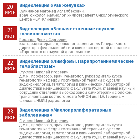
Видеолекция «Рак желудка»
20
Сулиманов Магомед Асламбекович,
июн
врач-онколог-маммолог, химиотерапевт Онкологического
центра «СМ-Клиника»
Видеолекция «Злокачественные опухоли
21
головного мозга»
июн
Романов Денис Сергеевич,
к.м.н., радиотерапевт, онколог, заместитель Генерального
директора федеральной сети клиник экспертной онкологии
«Евроонко» по научной деятельности
Видеолекция «Лимфомы. Парапротеинемические
22
гемобластозы»
июн
Стуклов Николай Игоревич,
д.м.н., профессор, врач-гематолог, руководитель курса
гематологии кафедры госпитальной терапии с курсами
эндокринологии, гематологии и клинической лабораторной
диагностики медицинского факультета РУДН, главный научный
сотрудник отделения высокодозной химиотерапии с блоком
трансплантации костного мозга МНИОИ им. П.А. Герцена –
филиала НМИЦ радиологии
Видеолекция «Миелопролиферативные
23
заболевания»
июн
Стуклов Николай Игоревич,
д.м.н., профессор, врач-гематолог, руководитель курса
гематологии кафедры госпитальной терапии с курсами
эндокринологии, гематологии и клинической лабораторной
диагностики медицинского факультета РУДН, главный научный