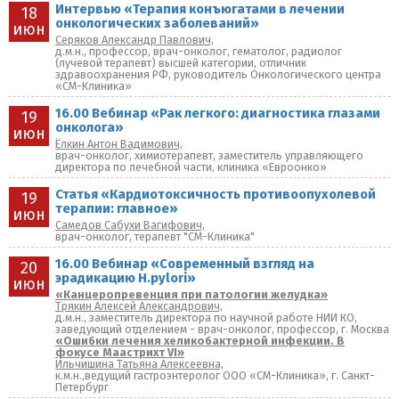
Интервью «Терапия конъюгатами в лечении
18
онкологических заболеваний»
июн
Серяков Александр Павлович,
д.м.н., профессор, врач-онколог, гематолог, радиолог
(лучевой терапевт) высшей категории, отличник
здравоохранения РФ, руководитель Онкологического центра
«СМ-Клиника»
16.00 Вебинар «Рак легкого: диагностика глазами
19
онколога»
июн
Ёлкин Антон Вадимович,
врач-онколог, химиотерапевт, заместитель управляющего
директора по лечебной части, клиника «Евроонко»
Статья «Кардиотоксичность противоопухолевой
19
терапии: главное»
июн
Самедов Сабухи Вагифович,
врач-онколог, терапевт "СМ-Клиника"
16.00 Вебинар «Современный взгляд на
20
эрадикацию H.pylori»
июн
«Канцеропревенция при патологии желудка»
Трякин Алексей Александрович,
д.м.н., заместитель директора по научной работе НИИ КО,
заведующий отделением - врач-онколог, профессор, г. Москва
«Ошибки лечения хеликобактерной инфекции. В
фокусе Маастрихт VI»
Ильчишина Татьяна Алексеевна,
к.м.н.,ведущий гастроэнтеролог ООО «СМ-Клиника», г. Санкт-
Петербург