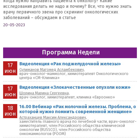
когда нужно направить пациента к онкологу? Какие
исследования делать не надо и почему? Все, что нужно знать
врачу первичного звена про скрининг онкологических
заболеваний – обсуждаем в статье
20-05-2023
Программа Недели
Видеолекция «Рак поджелудочной железы»
17
Сулиманов Магомед Асламбекович,
июн
врач-онколог-маммолог, химиотерапевт Онкологического
центра «СМ-Клиника»
Видеолекция «Злокачественные опухоли кожи»
17
Шорина Марина Сергеевна,
июн
врач-онколог, химиотерапевт, клиника «Евроонко»
16.00 Вебинар «Рак молочной железы. Проблема, о
18
которой нужно помнить современной женщине»
июн
Астраханцев Максим Александрович,
заместитель главного врача по лечебной части, врач-онколог-
химиотерапевт, член Российского общества клинической
онкологии (RUSSCO), член Российского общества
онкомаммологов (РООМ)