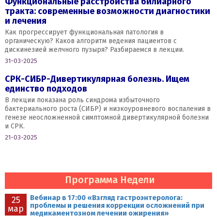
Функциональные расстройства билиарного
тракта: современные возможности диагностики
и лечения
Как прогрессирует функциональная патология в
органическую? Каков алгоритм ведения пациентов с
дискинезией желчного пузыря? Разбираемся в лекции.
31-03-2025
СРК-СИБР-Дивертикулярная болезнь. Ищем
единство подходов
В лекции показана роль синдрома избыточного
бактериального роста (СИБР) и низкоуровневого воспаления в
генезе неосложненной симптомной дивертикулярной болезни
и СРК.
21-03-2025
Программа Недели
Вебинар в 17:00 «Взгляд гастроэнтеролога:
25
проблемы и решения коррекции осложнений при
мар
медикаментозном лечении ожирения»