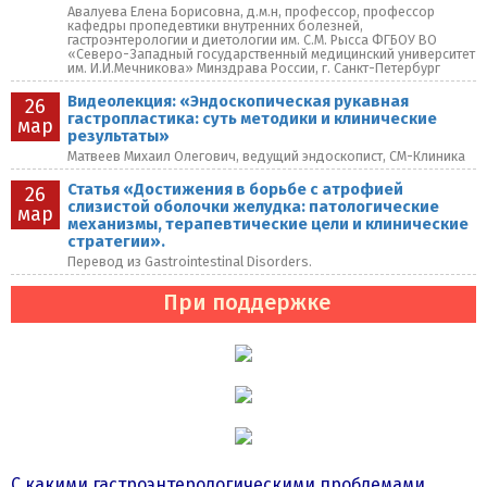
Авалуева Елена Борисовна, д.м.н, профессор, профессор
кафедры пропедевтики внутренних болезней,
гастроэнтерологии и диетологии им. С.М. Рысса ФГБОУ ВО
«Северо-Западный государственный медицинский университет
им. И.И.Мечникова» Минздрава России, г. Санкт-Петербург
Видеолекция: «Эндоскопическая рукавная
26
гастропластика: суть методики и клинические
мар
результаты»
Матвеев Михаил Олегович, ведущий эндоскопист, СМ-Клиника
Статья «Достижения в борьбе с атрофией
26
слизистой оболочки желудка: патологические
мар
механизмы, терапевтические цели и клинические
стратегии».
Перевод из Gastrointestinal Disorders.
При поддержке
С какими гастроэнтерологическими проблемами